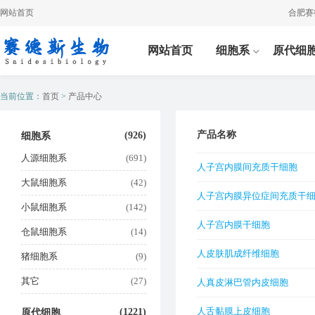
网站首页
合肥赛德斯
网站首页
细胞系
原代细
当前位置：
首页
>
产品中心
产品名称
(926)
细胞系
人源细胞系
(691)
人子宫内膜间充质干细胞
大鼠细胞系
(42)
人子宫内膜异位症间充质干
小鼠细胞系
(142)
人子宫内膜干细胞
仓鼠细胞系
(14)
人皮肤肌成纤维细胞
猪细胞系
(9)
其它
(27)
人真皮淋巴管内皮细胞
人舌黏膜上皮细胞
(1221)
原代细胞