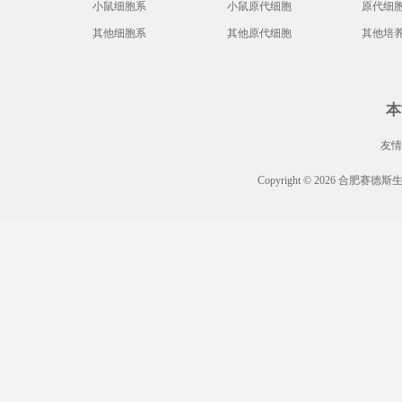
小鼠细胞系
小鼠原代细胞
原代细
其他细胞系
其他原代细胞
其他培
本
友
Copyright © 2026 