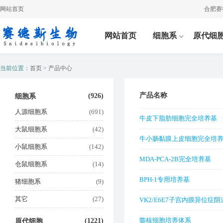
网站首页
合肥赛德斯
网站首页
细胞系
原代细
当前位置：
首页
>
产品中心
产品名称
(926)
细胞系
人源细胞系
(691)
牛皮下脂肪细胞完全培养基
大鼠细胞系
(42)
牛小肠黏膜上皮细胞完全培
小鼠细胞系
(142)
MDA-PCA-2B完全培养基
仓鼠细胞系
(14)
BPH-1专用培养基
猪细胞系
(9)
其它
(27)
VK2/E6E7子宫内膜异位
养基
髓核细胞培养体系
(1221)
原代细胞