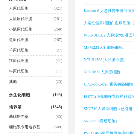
人原代细胞
(321)
Kasumi-6 人急性髓细胞白
大鼠原代细胞
(261)
人急性髓系细胞白血病细胞（
小鼠原代细胞
(268)
WSU-DLCL2 人弥漫大B淋
兔原代细胞
(267)
MFM223人乳腺癌细胞
羊原代细胞
(27)
NCI-H1563(人胚肺细胞)
猪原代细胞
(41)
牛原代细胞
(11)
NCI-H838人肺癌细胞
其他
(25)
UPCI-SCC-090 舌头鳞癌细胞
(105)
永生化细胞
EO771(小鼠髓样乳腺癌贴壁细
(1348)
培养基
SNU719人胃癌细胞（已引
基础培养基
(35)
SNU-668(胃癌细胞)
细胞系专用培养基
(589)
PY8119(小鼠恶性乳腺癌细胞