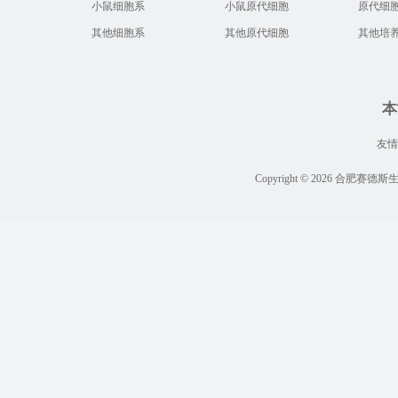
小鼠细胞系
小鼠原代细胞
原代细
其他细胞系
其他原代细胞
其他培
本
友
Copyright © 2026 