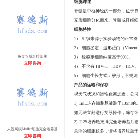
细胞详述
脊髓是
中枢神经
的一部分，位于
充质细胞分化而来。脊髓成纤维
细胞特性
1） 组织来源于实验动物的正常
2） 细胞鉴定：波形蛋白（Vime
兔食管成纤维细胞
3） 经鉴定细胞纯度高于90%。
立即咨询
4） 不含有 HIV-1、 HBV、
5） 细胞生长方式：梭形，不规
产品的运输和保存
视天气状况和运输距离远近，公
1) 1mL冻存细胞悬液装于1.
如无法立刻进行复苏操作，冻存细
2) T-25培养瓶充满完全培养
人视网膜Muller细胞完全培养基
悬浮的细胞较多，请将培养瓶至
立即咨询