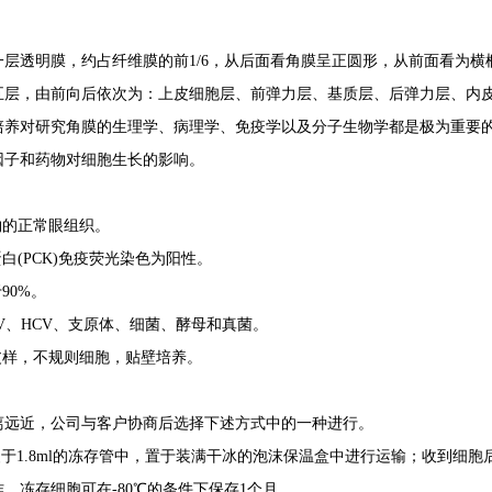
层透明膜，约占纤维膜的前1/6，从后面看角膜呈正圆形，从前面看为
五层，由前向后依次为：上皮细胞层、前弹力层、基质层、后弹力层、内
培养对研究角膜的生理学、病理学、免疫学以及分子生物学都是极为重要
因子和药物对细胞生长的影响。
物的正常眼组织。
白(PCK)免疫荧光染色为阳性。
90%。
 HBV、HCV、支原体、细菌、酵母和真菌。
皮样，不规则细胞，贴壁培养。
离远近，公司与客户协商后选择下述方式中的一种进行。
液装于1.8ml的冻存管中，置于装满干冰的泡沫保温盒中进行运输；收到细
，冻存细胞可在-80℃的条件下保存1个月。