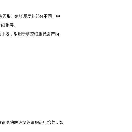
小鼠肺血管平滑肌细胞
立即咨询
横椭圆形。角膜厚度各部分不同，中
皮细胞层。
的手段，常用于研究细胞代谢产物、
狗皮下微血管内皮细胞
立即咨询
小鼠甲状腺滤泡上皮细胞完全培养基
胞后请尽快解冻复苏细胞进行培养，如
立即咨询