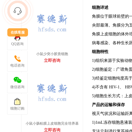
细胞详述
角膜位于眼球前壁的一
央部最薄。角膜分为
在线客服
角膜上皮细胞的体外
病毒感染、各种生长
QQ咨询
细胞特性
小鼠少突小胶质细胞
立即咨询
1)组织来源于实验动
电话咨询
2)细胞鉴定：广谱角蛋
3)经鉴定细胞纯度高于
微信咨询
4)不含有 HIV-1、
5)细胞生长方式：上
产品的运输和保存
细胞订购
视天气状况和运输距
1)1mL冻存细胞悬
小鼠小肠粘膜上皮细胞完全培养基
立即咨询
无法立刻进行复苏操作