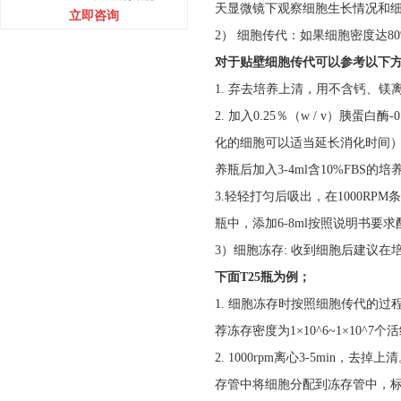
天显微镜下观察细胞生长情况和
立即咨询
2） 细胞传代：如果细胞密度达80
对于贴壁细胞传代可以参考以下
1. 弃去培养上清，用不含钙、镁离
2. 加入0.25％（w / v）胰蛋白
化的细胞可以适当延长消化时间
养瓶后加入3-4ml含10%FBS
3.轻轻打匀后吸出，在1000RP
瓶中，添加6-8ml按照说明书要
3）细胞冻存: 收到细胞后建议
下面T25瓶为例；
1. 细胞冻存时按照细胞传代的
荐冻存密度为1×10^6~1×10^7个活
2. 1000rpm离心3-5min，
存管中将细胞分配到冻存管中，