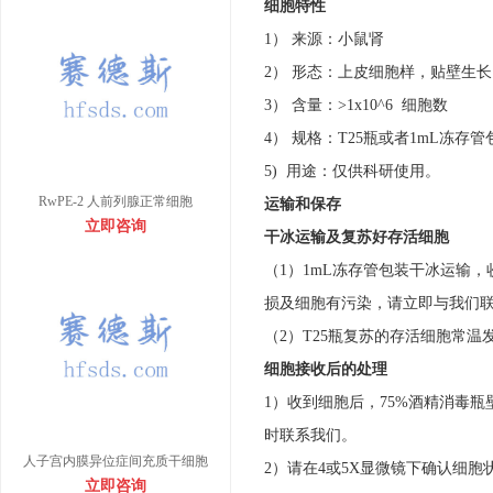
细胞特性
1） 来源：小鼠肾
2） 形态：上皮细胞样，贴壁生长
3） 含量：>1x10^6 细胞数
4） 规格：T25瓶或者1mL冻存管
5) 用途：仅供科研使用。
RwPE-2 人前列腺正常细胞
运输和保存
立即咨询
干冰运输及复苏好存活细胞
（1）1mL冻存管包装干冰运输
损及细胞有污染，请立即与我们
（2）T25瓶复苏的存活细胞常
细胞接收后的处理
1）收到细胞后，75%酒精消毒瓶
时联系我们。
人子宫内膜异位症间充质干细胞
2）请在4或5X显微镜下确认细胞
立即咨询