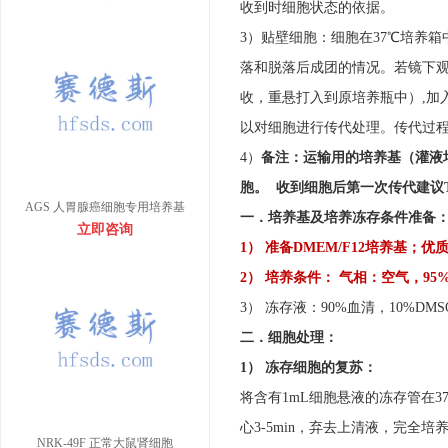
收到时细胞状态的依据。
3）贴壁细胞：细胞在37℃培养
落和脱落后成团的情况。若镜下观
收，重悬打入到原培养瓶中）,加入
以对细胞进行传代处理。传代过
4）
备注：运输用的培养基（灌液
胞。 收到细胞后第一次传代建议T
AGS 人胃腺癌细胞专用培养基
一．培养基及培养冻存条件准备
立即咨询
1） 准备DMEM/F12培养基；
2） 培养条件： 气相：空气，95
3） 冻存液：90%血清，10%DM
二．细胞处理：
1） 冻存细胞的复苏：
将含有1mL细胞悬液的冻存管在3
心3-5min，弃去上清液，完全
NRK-49F 正常大鼠肾细胞