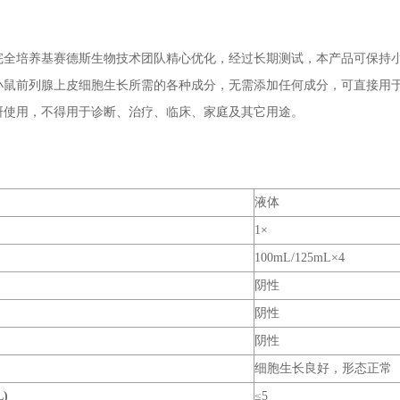
完全培养基赛德斯生物技术团队精心优化，经过长期测试，本产品可保持
小鼠前列腺上皮细胞生长所需的各种成分，无需添加任何成分，可直接用
研使用，不得用于诊断、治疗、临床、家庭及其它用途。
液体
1×
100mL/125mL×4
阴性
阴性
阴性
细胞生长良好，形态正常
)
≤5