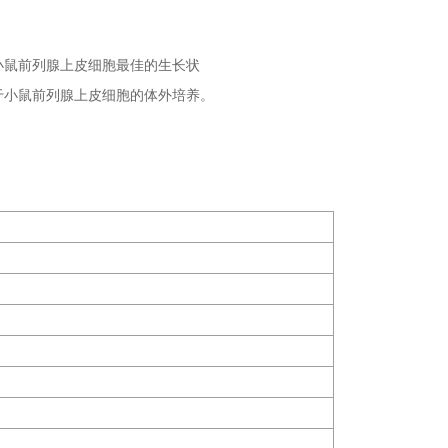
大鼠淋巴成纤维细胞专用培养基
立即咨询
小鼠前列腺上皮细胞最佳的生长状
于小鼠前列腺上皮细胞的体外培养。
牛小肠黏膜上皮细胞完全培养基
立即咨询
V79 仓鼠肺细胞专用培养基
立即咨询