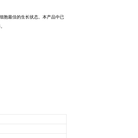
WI-38 人胚肺成纤维细胞专用培养基
立即咨询
29细胞最佳的生长状态。
本产品中已
养。
人结膜上皮细胞
立即咨询
人小气道平滑肌细胞完全培养基
立即咨询