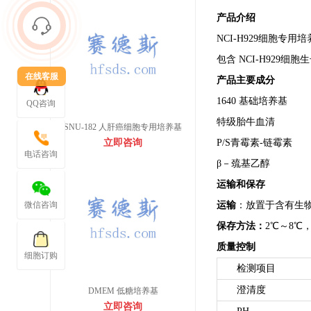
产品介绍
NCI-H929细胞专
包含 NCI-H929
在线客服
产品主要成分
1640 基础培养基
QQ咨询
特级胎牛血清
SNU-182 人肝癌细胞专用培养基
立即咨询
P/S青霉素-
电话咨询
β－巯基乙醇
运输和保存
微信咨询
运输
：放置于含有生
保存方法：
2℃～8℃
质量控制
细胞订购
检测项目
澄清度
DMEM 低糖培养基
立即咨询