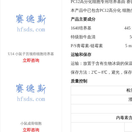
PC12高分化细胞专用培养基由 
本产品中已包含PC12高分化 细
产品主要成分
1640培养基 445 
特级胎牛血清 50 
P/S青霉素-链霉素 5 m
U14 小鼠子宫颈癌细胞培养基
运输和保存
立即咨询
运输：放置于含有生物冰袋的保
保存方法：2℃～8℃，避光，保存
质量控制
检
内毒素含量
小鼠成骨细胞
立即咨询